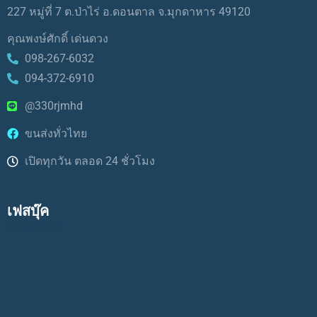
227 หมู่ที่ 7 ต.ป่าไร่ อ.ดอนตาล จ.มุกดาหาร 49120
คุณพงษ์ศักดิ์ เด่นดวง
098-267-6032
094-372-6910
@330rjmhd
ขนส่งทั่วไทย
เปิดทุกวัน ตลอด 24 ชั่วโมง
เฟสบุ๊ค
LikeBox