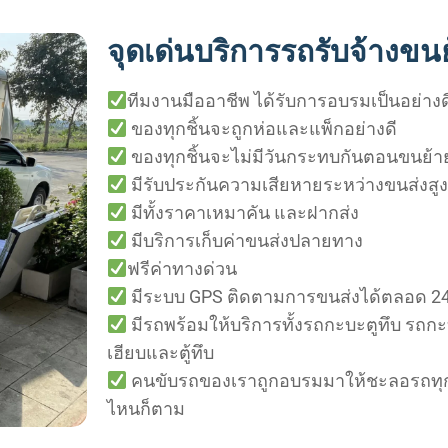
จุดเด่นบริการรถรับจ้างข
ทีมงานมืออาชีพ ได้รับการอบรมเป็นอย่างด
ของทุกชิ้นจะถูกห่อและแพ็กอย่างดี
ของทุกชิ้นจะไม่มีวันกระทบกันตอนขนย้า
มีรับประกันความเสียหายระหว่างขนส่งสูง
มีทั้งราคาเหมาคัน และฝากส่ง
มีบริการเก็บค่าขนส่งปลายทาง
ฟรีค่าทางด่วน
มีระบบ GPS ติดตามการขนส่งได้ตลอด 24 
มีรถพร้อมให้บริการทั้งรถกะบะตูทึบ รถกะ
เฮียบและตู้ทึบ
คนขับรถของเราถูกอบรมมาให้ชะลอรถทุกคร
ไหนก็ตาม