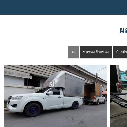
ผ
All
ขนของ ย้ายของ
ย้ายบ้