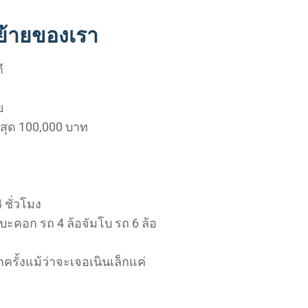
นย้ายของเรา
ี
ย
สุด 100,000 บาท
ชั่วโมง
บะคอก รถ 4 ล้อจัมโบ รถ 6 ล้อ
ั้งแม้ว่าจะเจอเนินเล็กแค่