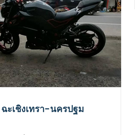
์ ฉะเชิงเทรา-นครปฐม