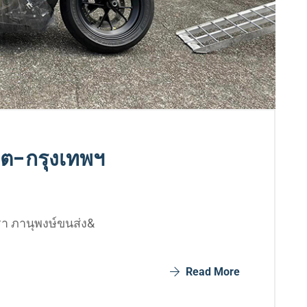
็ต-กรุงเทพฯ
รา ภานุพงษ์ขนส่ง&
Read More