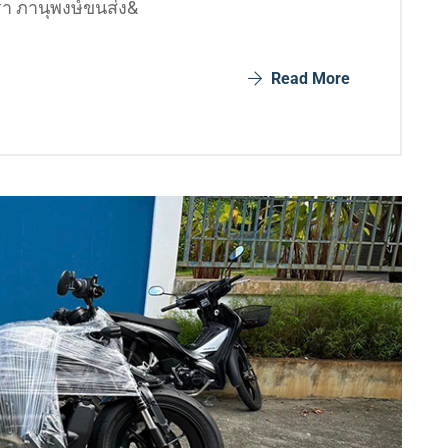
รา ภานุพงษ์ขนส่ง&
Read More