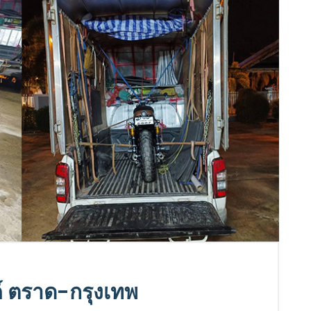
์ ตราด-กรุงเทพ