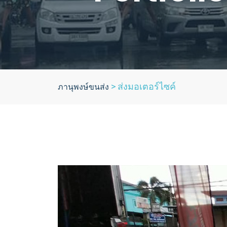
>
ส่งมอเตอร์ไซค์
ภานุพงษ์ขนส่ง