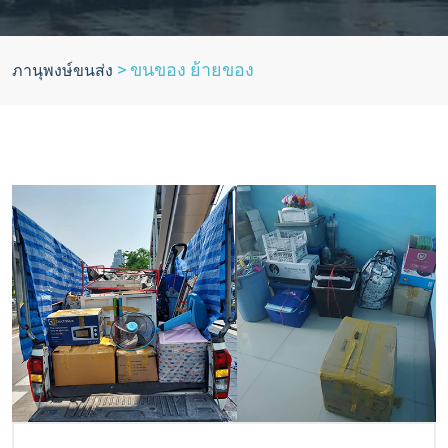
>
ขนของ ย้ายของ
ภานุพงษ์ขนส่ง