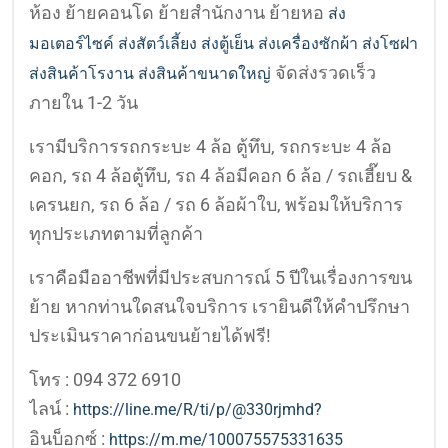
ห้อง ย้ายคอนโด ย้ายสำนักงาน ย้ายหอ
ส่ง
มอเตอร์ไซค์
ส่งสัตว์เลี้ยง
ส่งตู้เย็น ส่งเครื่องซักผ้า ส่งโซฝา
จัดส่งรวดเร็ว
ส่งสินค้าโรงาน ส่งสินค้าขนาดใหญ่
ภายใน 1-2 วัน
เรามีบริการรถกระบะ 4 ล้อ ตู้ทึบ, รถกระบะ 4 ล้อ
คอก, รถ 4 ล้อตู้ทึบ, รถ 4 ล้อมีคอก 6 ล้อ / รถเฮี๊ยบ &
เครนยก, รถ 6 ล้อ / รถ 6 ล้อผ้าใบ, พร้อมให้บริการ
ทุกประเภทตามที่ลูกค้า
เราคือมืออาชีพที่มีประสบการณ์ 5 ปีในเรื่องการขน
ย้าย หากท่านใดสนใจบริการ เรายินดีให้คำปรึกษา
ประเมินราคาก่อนขนย้ายได้ฟรี!
โทร : 094 372 6910
ไลน์ :
https://line.me/R/ti/p/@330rjmhd?
อินบ็อกซ์ :
https://m.me/100075575331635