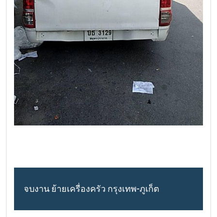
จบงาน ย้ายเครื่องครัว กรุงเทพ-ภูเก็ต