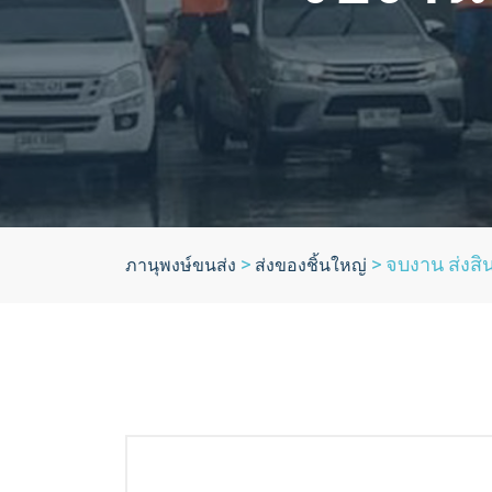
>
>
จบงาน ส่งส
ภานุพงษ์ขนส่ง
ส่งของชิ้นใหญ่