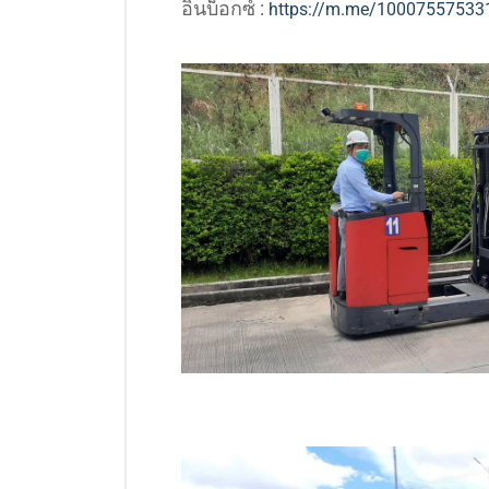
อินบ็อกซ์ :
https://m.me/10007557533