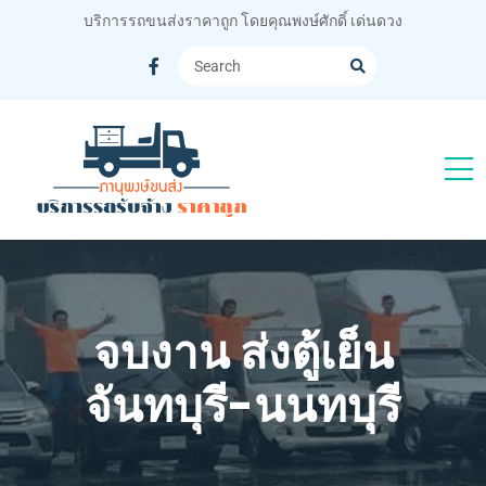
บริการรถขนส่งราคาถูก โดยคุณพงษ์ศักดิ์ เด่นดวง
จบงาน ส่งตู้เย็น
จันทบุรี-นนทบุรี