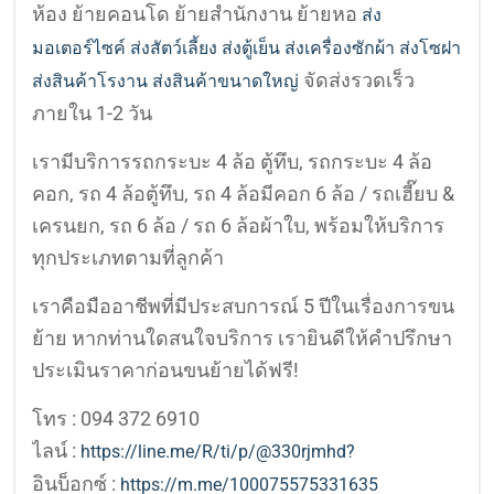
ห้อง ย้ายคอนโด ย้ายสำนักงาน ย้ายหอ
ส่ง
มอเตอร์ไซค์
ส่งสัตว์เลี้ยง
ส่งตู้เย็น ส่งเครื่องซักผ้า ส่งโซฝา
จัดส่งรวดเร็ว
ส่งสินค้าโรงาน ส่งสินค้าขนาดใหญ่
ภายใน 1-2 วัน
เรามีบริการรถกระบะ 4 ล้อ ตู้ทึบ, รถกระบะ 4 ล้อ
คอก, รถ 4 ล้อตู้ทึบ, รถ 4 ล้อมีคอก 6 ล้อ / รถเฮี๊ยบ &
เครนยก, รถ 6 ล้อ / รถ 6 ล้อผ้าใบ, พร้อมให้บริการ
ทุกประเภทตามที่ลูกค้า
เราคือมืออาชีพที่มีประสบการณ์ 5 ปีในเรื่องการขน
ย้าย หากท่านใดสนใจบริการ เรายินดีให้คำปรึกษา
ประเมินราคาก่อนขนย้ายได้ฟรี!
โทร : 094 372 6910
ไลน์ :
https://line.me/R/ti/p/@330rjmhd?
อินบ็อกซ์ :
https://m.me/100075575331635