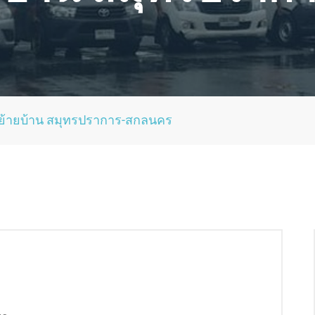
ย้ายบ้าน สมุทรปราการ-สกลนคร