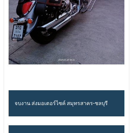
จบงาน ส่งมอเตอร์ไซค์ สมุทรสาคร-ชลบุรี