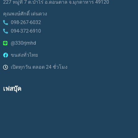
227 หมู่ที่ 7 ต.ป่าไร่ อ.ดอนตาล จ.มุกดาหาร 49120
คุณพงษ์ศักดิ์ เด่นดวง
098-267-6032
094-372-6910
@330rjmhd
ขนส่งทั่วไทย
เปิดทุกวัน ตลอด 24 ชั่วโมง
เฟสบุ๊ค
LikeBox