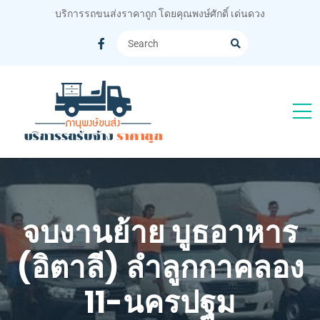
บริการรถขนส่งราคาถูก โดยคุณพงษ์ศักดิ์ เด่นดวง
จบงานย้าย บูธอาหาร
(อิตาลี) ลำลูกกาคลอง
11-นครปฐม