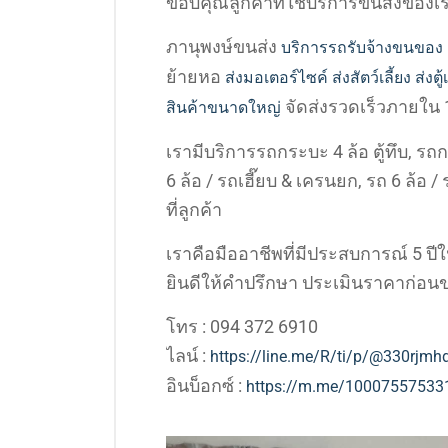
ขอบคุณลูกค้าที่ใช้บริการขนส่งของเ
ภานุพงษ์ขนส่ง
บริการรถรับจ้างขนของ
ย้ายหอ
ส่งมอเตอร์ไซค์
ส่งสัตว์เลี้ยง
ส่งตู
จัดส่งรวดเร็วภายใน 1
สินค้าขนาดใหญ่
เรามีบริการรถกระบะ 4 ล้อ ตู้ทึบ, รถก
6 ล้อ / รถเฮี๊ยบ & เครนยก, รถ 6 ล้อ
ที่ลูกค้า
เราคือมืออาชีพที่มีประสบการณ์ 5 ป
ยินดีให้คำปรึกษา ประเมินราคาก่อนข
โทร : 094 372 6910
ไลน์ :
https://line.me/R/ti/p/@330rjmh
อินบ็อกซ์ :
https://m.me/10007557533