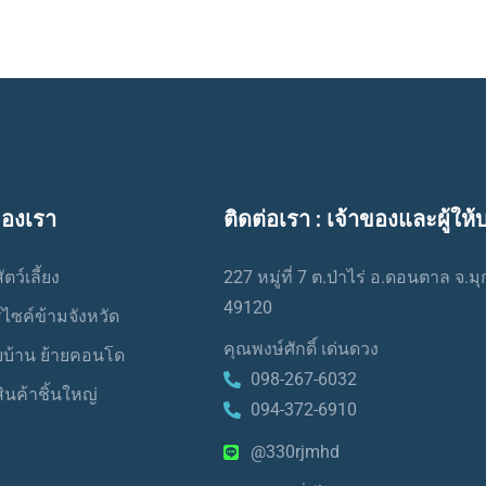
ของเรา
ติดต่อเรา : เจ้าของและผู้ให้
ตว์เลี้ยง
227 หมู่ที่ 7 ต.ป่าไร่ อ.ดอนตาล จ.
49120
์ไซค์ข้ามจังหวัด
คุณพงษ์ศักดิ์ เด่นดวง
ยบ้าน ย้ายคอนโด
098-267-6032
ินค้าชิ้นใหญ่
094-372-6910
@330rjmhd