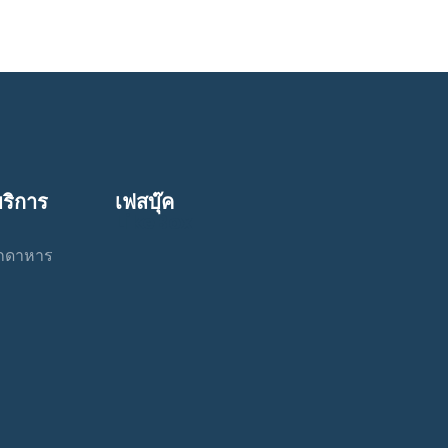
บริการ
เฟสบุ๊ค
LikeBox
มุกดาหาร